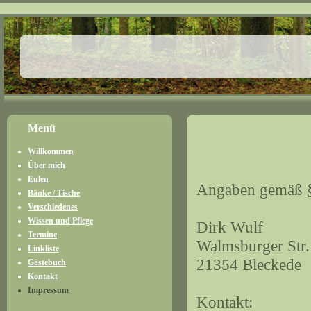
Menü
Willkommen
Über mich
Eulen
Angaben gemäß 
Bänke / Tische
Verschiedenes
Wissen und Pflege
Dirk Wulf
Termine
Walmsburger Str.
Linkliste
21354 Bleckede
Gästebuch
Kontakt
Impressum
Kontakt: